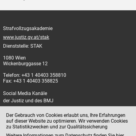
Strafvollzugsakademie
www.justiz.gv.at/stak
Dienststelle: STAK
1080 Wien
Wickenburggasse 12
Telefon: +43 1 40403 358810
Fax: +43 1 40403 358825
Social Media Kanäle
der Justiz und des BMJ
Der Gebrauch von Cookies erlaubt uns, Ihre Erfahrungen
auf dieser Website zu optimieren. Wir verwenden Cookies
zu Statistikzwecken und zur Qualitätssicherung
Impressum
Weitere Informationen zum Datenschutz finden Sie
hier
.