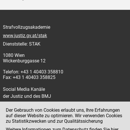
Strafvollzugsakademie
www.justiz.gv.at/stak
Dienststelle: STAK
1080 Wien
Wickenburggasse 12
Telefon: +43 1 40403 358810
Fax: +43 1 40403 358825
Social Media Kanäle
der Justiz und des BMJ
Der Gebrauch von Cookies erlaubt uns, Ihre Erfahrungen
auf dieser Website zu optimieren. Wir verwenden Cookies
zu Statistikzwecken und zur Qualitätssicherung
Impressum
Weitere Informationen zum Datenschutz finden Sie
hier
.