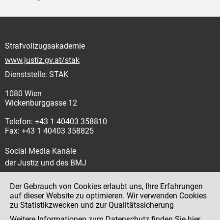
Strafvollzugsakademie
www.justiz.gv.at/stak
Dienststelle: STAK
1080 Wien
Wickenburggasse 12
Telefon: +43 1 40403 358810
Fax: +43 1 40403 358825
Social Media Kanäle
der Justiz und des BMJ
Der Gebrauch von Cookies erlaubt uns, Ihre Erfahrungen
auf dieser Website zu optimieren. Wir verwenden Cookies
zu Statistikzwecken und zur Qualitätssicherung
Impressum
Weitere Informationen zum Datenschutz finden Sie
hier
.