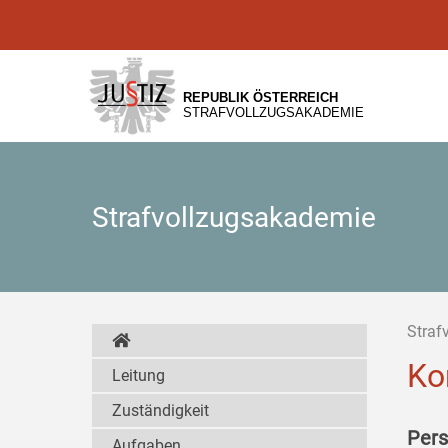
Zur
Zum
Zum
Hauptnavigation
Inhalt
Untermenü
[1]
[2]
[3]
REPUBLIK ÖSTERREICH
STRAFVOLLZUGSAKADEMIE
Strafvollzugsakademie
Straf
Ko
Leitung
Zuständigkeit
Pers
Aufgaben