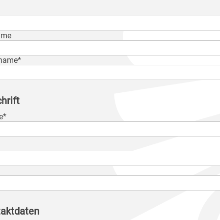
ame
name*
hrift
e*
aktdaten