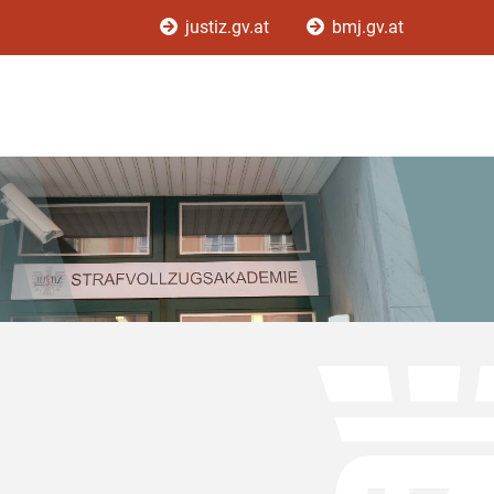
justiz.gv.at
bmj.gv.at