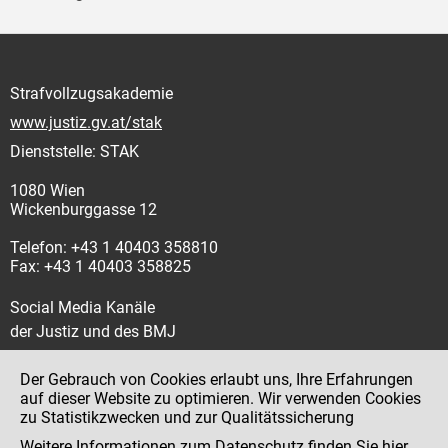
Strafvollzugsakademie
www.justiz.gv.at/stak
Dienststelle: STAK
1080 Wien
Wickenburggasse 12
Telefon: +43 1 40403 358810
Fax: +43 1 40403 358825
Social Media Kanäle
der Justiz und des BMJ
Der Gebrauch von Cookies erlaubt uns, Ihre Erfahrungen
auf dieser Website zu optimieren. Wir verwenden Cookies
zu Statistikzwecken und zur Qualitätssicherung
Impressum
Weitere Informationen zum Datenschutz finden Sie
hier
.