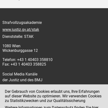
Strafvollzugsakademie
www.justiz.gv.at/stak
Dienststelle: STAK
1080 Wien
Wickenburggasse 12
Telefon: +43 1 40403 358810
Fax: +43 1 40403 358825
Social Media Kanäle
der Justiz und des BMJ
Der Gebrauch von Cookies erlaubt uns, Ihre Erfahrungen
auf dieser Website zu optimieren. Wir verwenden Cookies
zu Statistikzwecken und zur Qualitätssicherung
Impressum
Weitere Informationen zum Datenschutz finden Sie
hier
.