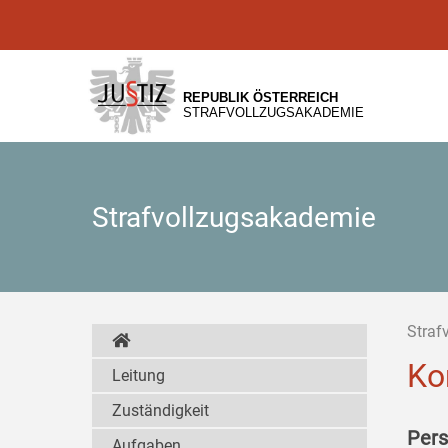
Zur
Zum
Zum
Hauptnavigation
Inhalt
Untermenü
[1]
[2]
[3]
REPUBLIK ÖSTERREICH
STRAFVOLLZUGSAKADEMIE
Strafvollzugsakademie
Straf
Ko
Leitung
Zuständigkeit
Pers
Aufgaben