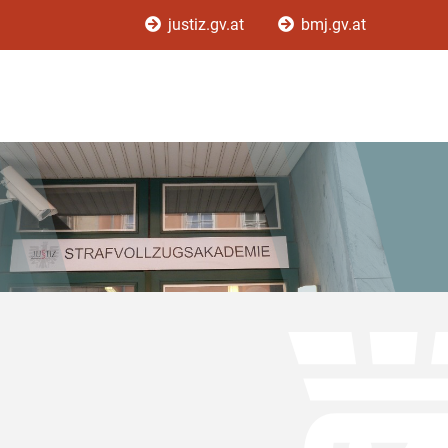
justiz.gv.at
bmj.gv.at