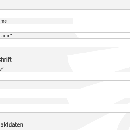
ame
name*
hrift
e*
aktdaten