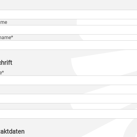
ame
name*
hrift
e*
aktdaten