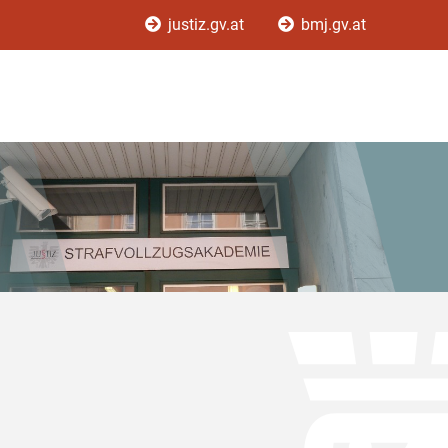
justiz.gv.at
bmj.gv.at