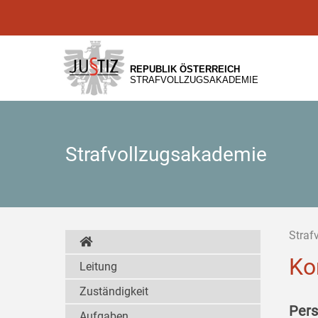
Zur
Zum
Zum
Hauptnavigation
Inhalt
Untermenü
[1]
[2]
[3]
REPUBLIK ÖSTERREICH
STRAFVOLLZUGSAKADEMIE
Strafvollzugsakademie
Straf
Ko
Leitung
Zuständigkeit
Pers
Aufgaben