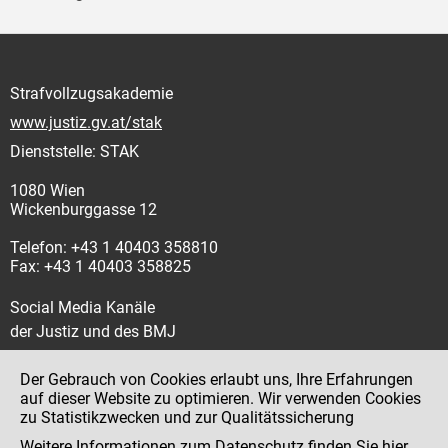
Strafvollzugsakademie
www.justiz.gv.at/stak
Dienststelle: STAK
1080 Wien
Wickenburggasse 12
Telefon: +43 1 40403 358810
Fax: +43 1 40403 358825
Social Media Kanäle
der Justiz und des BMJ
Der Gebrauch von Cookies erlaubt uns, Ihre Erfahrungen
auf dieser Website zu optimieren. Wir verwenden Cookies
zu Statistikzwecken und zur Qualitätssicherung
Impressum
Weitere Informationen zum Datenschutz finden Sie
hier
.