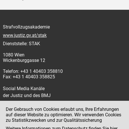
Strafvollzugsakademie
www.justiz.gv.at/stak
Dienststelle: STAK
1080 Wien
Wickenburggasse 12
Telefon: +43 1 40403 358810
Fax: +43 1 40403 358825
Social Media Kanäle
der Justiz und des BMJ
Der Gebrauch von Cookies erlaubt uns, Ihre Erfahrungen
auf dieser Website zu optimieren. Wir verwenden Cookies
zu Statistikzwecken und zur Qualitätssicherung
Impressum
Weitere Informationen zum Datenschutz finden Sie
hier
.