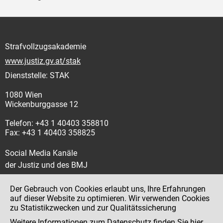
Strafvollzugsakademie
www.justiz.gv.at/stak
Dienststelle: STAK
1080 Wien
Wickenburggasse 12
Telefon: +43 1 40403 358810
Fax: +43 1 40403 358825
Social Media Kanäle
der Justiz und des BMJ
Der Gebrauch von Cookies erlaubt uns, Ihre Erfahrungen
auf dieser Website zu optimieren. Wir verwenden Cookies
zu Statistikzwecken und zur Qualitätssicherung
Impressum
Weitere Informationen zum Datenschutz finden Sie
hier
.