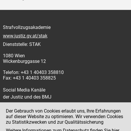
Strafvollzugsakademie
www.justiz.gv.at/stak
Dienststelle: STAK
1080 Wien
Wickenburggasse 12
Telefon: +43 1 40403 358810
Fax: +43 1 40403 358825
Social Media Kanäle
der Justiz und des BMJ
Der Gebrauch von Cookies erlaubt uns, Ihre Erfahrungen
auf dieser Website zu optimieren. Wir verwenden Cookies
zu Statistikzwecken und zur Qualitätssicherung
Impressum
Weitere Informationen zum Datenschutz finden Sie
hier
.