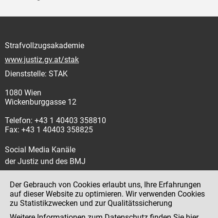
Strafvollzugsakademie
www.justiz.gv.at/stak
Dienststelle: STAK
1080 Wien
Wickenburggasse 12
Telefon: +43 1 40403 358810
Fax: +43 1 40403 358825
Social Media Kanäle
der Justiz und des BMJ
Der Gebrauch von Cookies erlaubt uns, Ihre Erfahrungen
auf dieser Website zu optimieren. Wir verwenden Cookies
zu Statistikzwecken und zur Qualitätssicherung
Impressum
Weitere Informationen zum Datenschutz finden Sie
hier
.