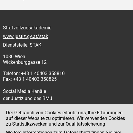
Strafvollzugsakademie
www.justiz.gv.at/stak
Dienststelle: STAK
1080 Wien
Wickenburggasse 12
Telefon: +43 1 40403 358810
Fax: +43 1 40403 358825
Social Media Kanäle
der Justiz und des BMJ
Der Gebrauch von Cookies erlaubt uns, Ihre Erfahrungen
auf dieser Website zu optimieren. Wir verwenden Cookies
zu Statistikzwecken und zur Qualitätssicherung
Impressum
Weitere Informationen zum Datenschutz finden Sie
hier
.