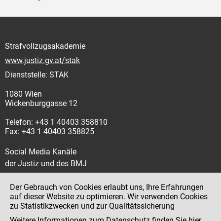
Strafvollzugsakademie
www.justiz.gv.at/stak
Dienststelle: STAK
1080 Wien
Wickenburggasse 12
Telefon: +43 1 40403 358810
Fax: +43 1 40403 358825
Social Media Kanäle
der Justiz und des BMJ
Der Gebrauch von Cookies erlaubt uns, Ihre Erfahrungen
auf dieser Website zu optimieren. Wir verwenden Cookies
zu Statistikzwecken und zur Qualitätssicherung
Impressum
Weitere Informationen zum Datenschutz finden Sie
hier
.