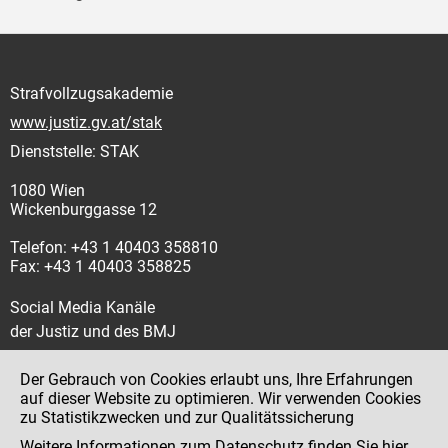
Strafvollzugsakademie
www.justiz.gv.at/stak
Dienststelle: STAK
1080 Wien
Wickenburggasse 12
Telefon: +43 1 40403 358810
Fax: +43 1 40403 358825
Social Media Kanäle
der Justiz und des BMJ
Der Gebrauch von Cookies erlaubt uns, Ihre Erfahrungen
auf dieser Website zu optimieren. Wir verwenden Cookies
zu Statistikzwecken und zur Qualitätssicherung
Impressum
Weitere Informationen zum Datenschutz finden Sie
hier
.