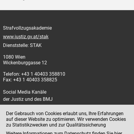
Strafvollzugsakademie
www.justiz.gv.at/stak
Dienststelle: STAK
1080 Wien
Wickenburggasse 12
Telefon: +43 1 40403 358810
Fax: +43 1 40403 358825
Social Media Kanäle
der Justiz und des BMJ
Der Gebrauch von Cookies erlaubt uns, Ihre Erfahrungen
auf dieser Website zu optimieren. Wir verwenden Cookies
zu Statistikzwecken und zur Qualitätssicherung
Impressum
Weitere Informationen zum Datenschutz finden Sie
hier
.