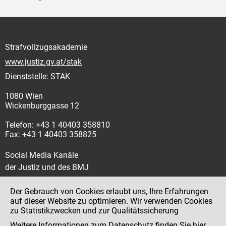
Strafvollzugsakademie
www.justiz.gv.at/stak
Dienststelle: STAK
1080 Wien
Wickenburggasse 12
Telefon: +43 1 40403 358810
Fax: +43 1 40403 358825
Social Media Kanäle
der Justiz und des BMJ
Der Gebrauch von Cookies erlaubt uns, Ihre Erfahrungen
auf dieser Website zu optimieren. Wir verwenden Cookies
zu Statistikzwecken und zur Qualitätssicherung
Impressum
Weitere Informationen zum Datenschutz finden Sie
hier
.