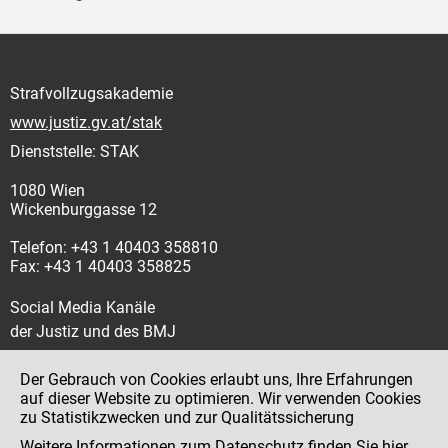
Strafvollzugsakademie
www.justiz.gv.at/stak
Dienststelle: STAK
1080 Wien
Wickenburggasse 12
Telefon: +43 1 40403 358810
Fax: +43 1 40403 358825
Social Media Kanäle
der Justiz und des BMJ
Der Gebrauch von Cookies erlaubt uns, Ihre Erfahrungen
auf dieser Website zu optimieren. Wir verwenden Cookies
zu Statistikzwecken und zur Qualitätssicherung
Impressum
Weitere Informationen zum Datenschutz finden Sie
hier
.