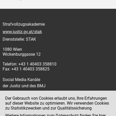
Strafvollzugsakademie
www.justiz.gv.at/stak
Dienststelle: STAK
1080 Wien
Wickenburggasse 12
Telefon: +43 1 40403 358810
Fax: +43 1 40403 358825
Social Media Kanäle
der Justiz und des BMJ
Der Gebrauch von Cookies erlaubt uns, Ihre Erfahrungen
auf dieser Website zu optimieren. Wir verwenden Cookies
zu Statistikzwecken und zur Qualitätssicherung
Impressum
Weitere Informationen zum Datenschutz finden Sie
hier
.