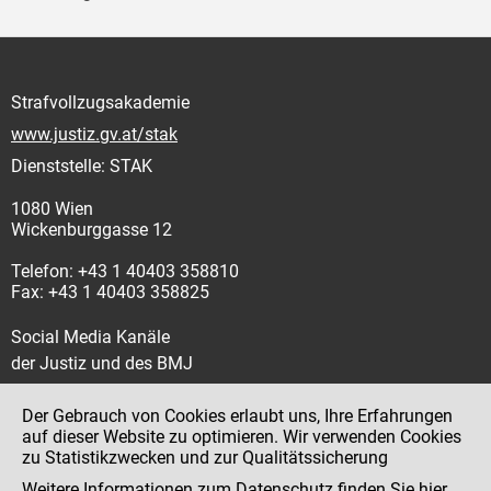
Strafvollzugsakademie
www.justiz.gv.at/stak
Dienststelle: STAK
1080 Wien
Wickenburggasse 12
Telefon: +43 1 40403 358810
Fax: +43 1 40403 358825
Social Media Kanäle
der Justiz und des BMJ
Der Gebrauch von Cookies erlaubt uns, Ihre Erfahrungen
auf dieser Website zu optimieren. Wir verwenden Cookies
zu Statistikzwecken und zur Qualitätssicherung
Impressum
Weitere Informationen zum Datenschutz finden Sie
hier
.