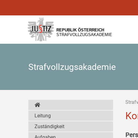
Zur
Zum
Zum
Hauptnavigation
Inhalt
Untermenü
[1]
[2]
[3]
REPUBLIK ÖSTERREICH
STRAFVOLLZUGSAKADEMIE
Strafvollzugsakademie
Straf
Ko
Leitung
Zuständigkeit
Pers
Aufgaben