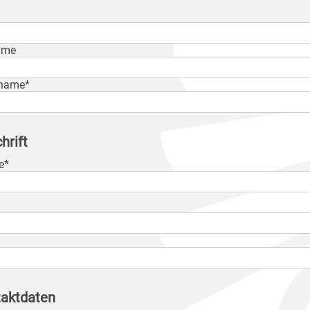
ame
name*
hrift
e*
aktdaten