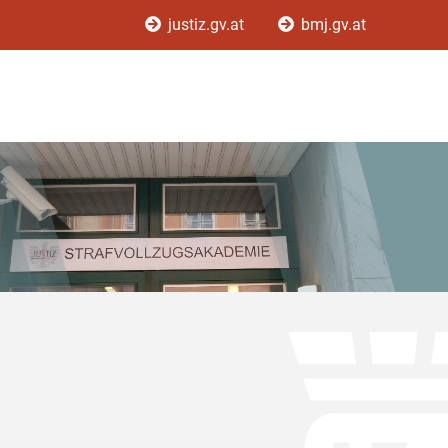
justiz.gv.at
bmj.gv.at