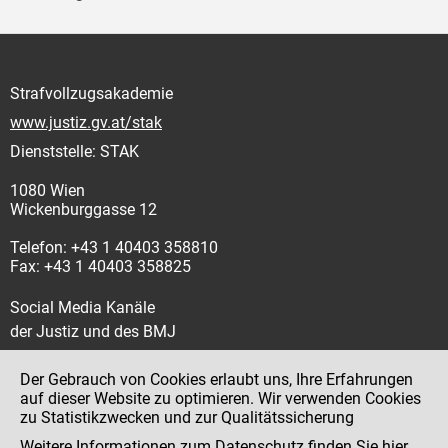
Strafvollzugsakademie
www.justiz.gv.at/stak
Dienststelle: STAK
1080 Wien
Wickenburggasse 12
Telefon: +43 1 40403 358810
Fax: +43 1 40403 358825
Social Media Kanäle
der Justiz und des BMJ
Der Gebrauch von Cookies erlaubt uns, Ihre Erfahrungen
auf dieser Website zu optimieren. Wir verwenden Cookies
zu Statistikzwecken und zur Qualitätssicherung
Impressum
Weitere Informationen zum Datenschutz finden Sie
hier
.