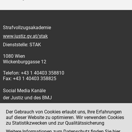
Strafvollzugsakademie
www.justiz.gv.at/stak
Dienststelle: STAK
1080 Wien
Wickenburggasse 12
Telefon: +43 1 40403 358810
Fax: +43 1 40403 358825
Social Media Kanäle
der Justiz und des BMJ
Der Gebrauch von Cookies erlaubt uns, Ihre Erfahrungen
auf dieser Website zu optimieren. Wir verwenden Cookies
zu Statistikzwecken und zur Qualitätssicherung
Impressum
Weitere Informationen zum Datenschutz finden Sie
hier
.