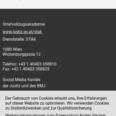
Strafvollzugsakademie
www.justiz.gv.at/stak
Dienststelle: STAK
1080 Wien
Wickenburggasse 12
Telefon: +43 1 40403 358810
Fax: +43 1 40403 358825
Social Media Kanäle
der Justiz und des BMJ
Der Gebrauch von Cookies erlaubt uns, Ihre Erfahrungen
auf dieser Website zu optimieren. Wir verwenden Cookies
zu Statistikzwecken und zur Qualitätssicherung
Impressum
Weitere Informationen zum Datenschutz finden Sie
hier
.