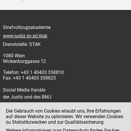
Strafvollzugsakademie
www.justiz.gv.at/stak
Dienststelle: STAK
1080 Wien
Wickenburggasse 12
Telefon: +43 1 40403 358810
Fax: +43 1 40403 358825
Social Media Kanäle
der Justiz und des BMJ
Der Gebrauch von Cookies erlaubt uns, Ihre Erfahrungen
auf dieser Website zu optimieren. Wir verwenden Cookies
zu Statistikzwecken und zur Qualitätssicherung
Impressum
Weitere Informationen zum Datenschutz finden Sie
hier
.