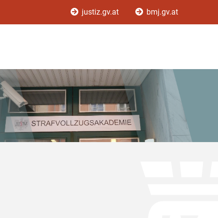
justiz.gv.at
bmj.gv.at