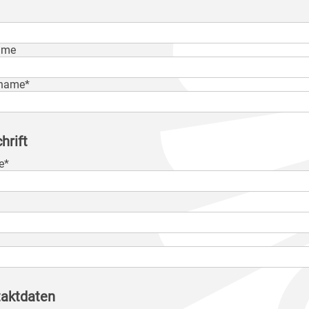
ame
name*
hrift
e*
aktdaten