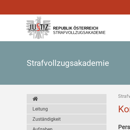
Zur
Zum
Zum
Hauptnavigation
Inhalt
Untermenü
[1]
[2]
[3]
REPUBLIK ÖSTERREICH
STRAFVOLLZUGSAKADEMIE
Strafvollzugsakademie
Straf
Ko
Leitung
Zuständigkeit
Pers
Aufgaben