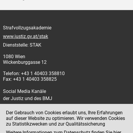
Strafvollzugsakademie
www.justiz.gv.at/stak
Dienststelle: STAK
1080 Wien
Wickenburggasse 12
Telefon: +43 1 40403 358810
Fax: +43 1 40403 358825
Social Media Kanäle
der Justiz und des BMJ
Der Gebrauch von Cookies erlaubt uns, Ihre Erfahrungen
auf dieser Website zu optimieren. Wir verwenden Cookies
zu Statistikzwecken und zur Qualitätssicherung
Impressum
Weitere Informationen zum Datenschutz finden Sie
hier
.