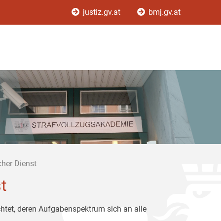
justiz.gv.at
bmj.gv.at
cher Dienst
t
chtet, deren Aufgabenspektrum sich an alle