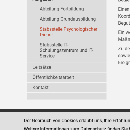
Abteilung Fortbildung
Einen
Koord
Abteilung Grundausbildung
Begut
Stabsstelle Psychologischer
Ein w
Dienst
Maßna
Stabsstelle IT-
Zu de
Schulungszentrum und IT-
sowie
Service
Ereig
Leitsätze
Öffentlichkeitsarbeit
Kontakt
Strafvollzugsakademie
Der Gebrauch von Cookies erlaubt uns, Ihre Erfahru
1080 Wien
Wickenburgga
www.justiz.gv.at/stak
Weitere Informationen zum Datenschutz finden Sie