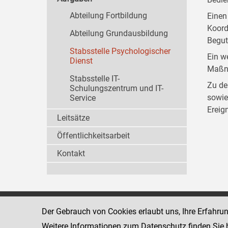
Abteilung Fortbildung
Einen
Koord
Abteilung Grundausbildung
Begut
Stabsstelle Psychologischer
Ein w
Dienst
Maßna
Stabsstelle IT-
Zu de
Schulungszentrum und IT-
sowie
Service
Ereig
Leitsätze
Öffentlichkeitsarbeit
Kontakt
Strafvollzugsakademie
Der Gebrauch von Cookies erlaubt uns, Ihre Erfahru
1080 Wien
Wickenburgga
www.justiz.gv.at/stak
Weitere Informationen zum Datenschutz finden Sie