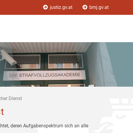
justiz.gv.at
bmj.gv.at
cher Dienst
t
chtet, deren Aufgabenspektrum sich an alle