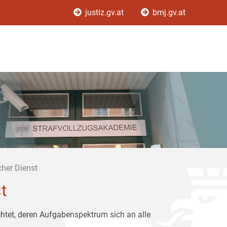
justiz.gv.at
bmj.gv.at
cher Dienst
t
chtet, deren Aufgabenspektrum sich an alle