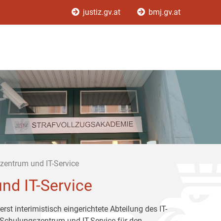
justiz.gv.at
bmj.gv.at
szentrum und IT-Service
nd IT-Service
rst interimistisch eingerichtete Abteilung des IT-
-Schulungszentrum und IT-Service für den