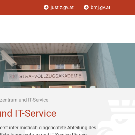
justiz.gv.at
bmj.gv.at
szentrum und IT-Service
nd IT-Service
rst interimistisch eingerichtete Abteilung des IT-
-Schulungszentrum und IT-Service für den