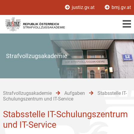
Zur
Zum
Zum
justiz.gv.at
bmj.gv.at
Hauptnavigation
Inhalt
Untermenü
[1]
[2]
[3]
REPUBLIK ÖSTERREICH
STRAFVOLLZUGSAKADEMIE
Strafvollzugsakademie
Strafvollzugsakademie
Aufgaben
Stabsstelle IT-
Schulungszentrum und IT-Service
Stabsstelle IT-Schulungszentrum
und IT-Service