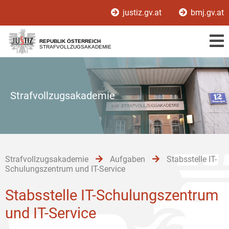
Zur
Zum
Zum
justiz.gv.at
bmj.gv.at
Hauptnavigation
Inhalt
Untermenü
[1]
[2]
[3]
REPUBLIK ÖSTERREICH
STRAFVOLLZUGSAKADEMIE
Strafvollzugsakademie
Strafvollzugsakademie
Aufgaben
Stabsstelle IT-
Schulungszentrum und IT-Service
Stabsstelle IT-Schulungszentrum
und IT-Service