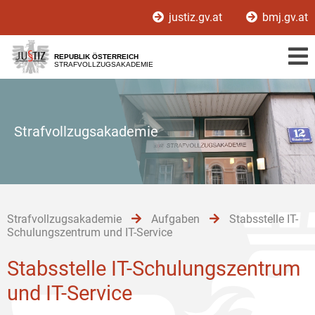
Zur
Zum
Zum
justiz.gv.at
bmj.gv.at
Hauptnavigation
Inhalt
Untermenü
[1]
[2]
[3]
REPUBLIK ÖSTERREICH
STRAFVOLLZUGSAKADEMIE
Strafvollzugsakademie
Strafvollzugsakademie
Aufgaben
Stabsstelle IT-
Schulungszentrum und IT-Service
Stabsstelle IT-Schulungszentrum
und IT-Service