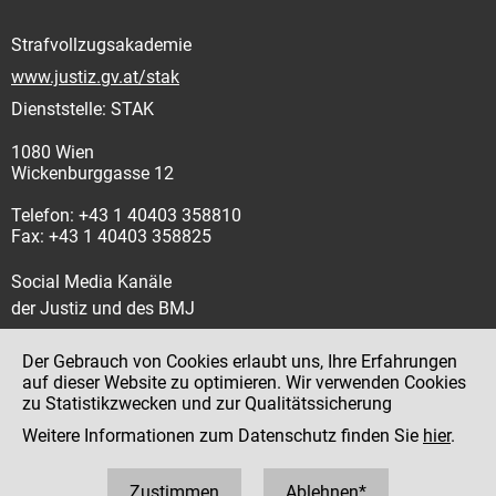
Strafvollzugsakademie
www.justiz.gv.at/stak
Dienststelle: STAK
1080 Wien
Wickenburggasse 12
Telefon: +43 1 40403 358810
Fax: +43 1 40403 358825
Social Media Kanäle
der Justiz und des BMJ
Der Gebrauch von Cookies erlaubt uns, Ihre Erfahrungen
auf dieser Website zu optimieren. Wir verwenden Cookies
zu Statistikzwecken und zur Qualitätssicherung
Impressum
Weitere Informationen zum Datenschutz finden Sie
hier
.
Datenschutz
Barrierefreiheit
Zustimmen
Ablehnen*