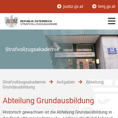
Zur
Zum
Zum
justiz.gv.at
bmj.gv.at
Hauptnavigation
Inhalt
Untermenü
[1]
[2]
[3]
REPUBLIK ÖSTERREICH
STRAFVOLLZUGSAKADEMIE
Strafvollzugsakademie
Strafvollzugsakademie
Aufgaben
Abteilung
Grundausbildung
Abteilung Grundausbildung
Historisch gewachsen ist die Abteilung Grundausbildung in