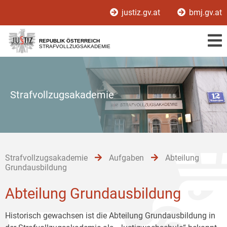
Zur
Zum
Zum
justiz.gv.at
bmj.gv.at
Hauptnavigation
Inhalt
Untermenü
[1]
[2]
[3]
REPUBLIK ÖSTERREICH
STRAFVOLLZUGSAKADEMIE
Strafvollzugsakademie
Strafvollzugsakademie
Aufgaben
Abteilung
Grundausbildung
Abteilung Grundausbildung
Historisch gewachsen ist die Abteilung Grundausbildung in