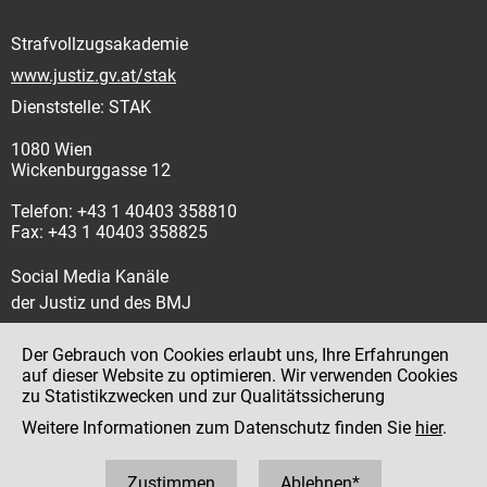
Strafvollzugsakademie
www.justiz.gv.at/stak
Dienststelle: STAK
1080 Wien
Wickenburggasse 12
Telefon: +43 1 40403 358810
Fax: +43 1 40403 358825
Social Media Kanäle
der Justiz und des BMJ
Der Gebrauch von Cookies erlaubt uns, Ihre Erfahrungen
auf dieser Website zu optimieren. Wir verwenden Cookies
zu Statistikzwecken und zur Qualitätssicherung
Impressum
Weitere Informationen zum Datenschutz finden Sie
hier
.
Datenschutz
Barrierefreiheit
Zustimmen
Ablehnen*