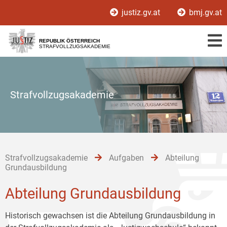
Zur
Zum
Zum
justiz.gv.at
bmj.gv.at
Hauptnavigation
Inhalt
Untermenü
[1]
[2]
[3]
REPUBLIK ÖSTERREICH
STRAFVOLLZUGSAKADEMIE
Strafvollzugsakademie
Strafvollzugsakademie
Aufgaben
Abteilung
Grundausbildung
Abteilung Grundausbildung
Historisch gewachsen ist die Abteilung Grundausbildung in