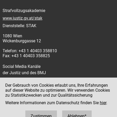
Strafvollzugsakademie
www.justiz.gv.at/stak
Dienststelle: STAK
1080 Wien
Wickenburggasse 12
Telefon: +43 1 40403 358810
Fax: +43 1 40403 358825
Social Media Kanäle
der Justiz und des BMJ
Der Gebrauch von Cookies erlaubt uns, Ihre Erfahrungen
auf dieser Website zu optimieren. Wir verwenden Cookies
zu Statistikzwecken und zur Qualitätssicherung
Impressum
Weitere Informationen zum Datenschutz finden Sie
hier
.
Datenschutz
Barrierefreiheit
Zustimmen
Ablehnen*