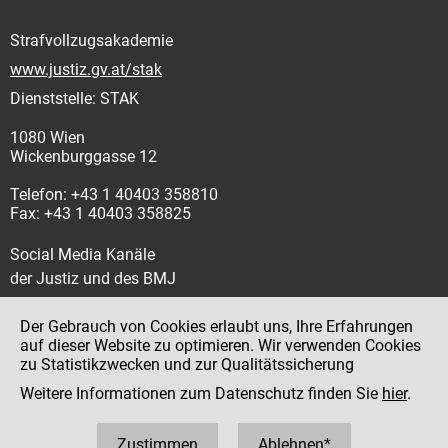
Strafvollzugsakademie
www.justiz.gv.at/stak
Dienststelle: STAK
1080 Wien
Wickenburggasse 12
Telefon: +43 1 40403 358810
Fax: +43 1 40403 358825
Social Media Kanäle
der Justiz und des BMJ
Der Gebrauch von Cookies erlaubt uns, Ihre Erfahrungen
auf dieser Website zu optimieren. Wir verwenden Cookies
zu Statistikzwecken und zur Qualitätssicherung
Impressum
Weitere Informationen zum Datenschutz finden Sie
hier
.
Datenschutz
Barrierefreiheit
Zustimmen
Ablehnen*