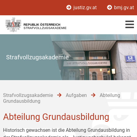
Zur
Zum
Zum
justiz.gv.at
bmj.gv.at
Hauptnavigation
Inhalt
Untermenü
[1]
[2]
[3]
REPUBLIK ÖSTERREICH
STRAFVOLLZUGSAKADEMIE
Strafvollzugsakademie
Strafvollzugsakademie
Aufgaben
Abteilung
Grundausbildung
Abteilung Grundausbildung
Historisch gewachsen ist die Abteilung Grundausbildung in