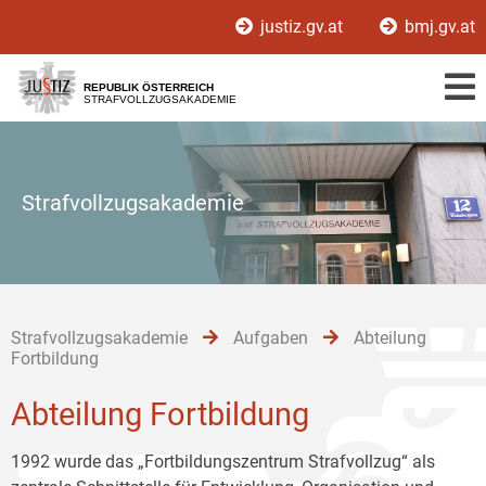
Zur
Zum
Zum
justiz.gv.at
bmj.gv.at
Hauptnavigation
Inhalt
Untermenü
[1]
[2]
[3]
REPUBLIK ÖSTERREICH
STRAFVOLLZUGSAKADEMIE
Strafvollzugsakademie
Strafvollzugsakademie
Aufgaben
Abteilung
Fortbildung
Abteilung Fortbildung
1992 wurde das „Fortbildungszentrum Strafvollzug“ als