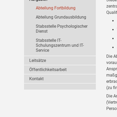
zentr
Abteilung Fortbildung
Quali
Abteilung Grundausbildung
Stabsstelle Psychologischer
Dienst
Stabsstelle IT-
Schulungszentrum und IT-
Service
Die A
Leitsätze
vorau
Anspr
Öffentlichkeitsarbeit
maßge
Kontakt
erbra
(zu f
Die A
(Vert
Perso