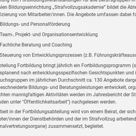
alen Bildungseinrichtung „Strafvollzugsakademie“ bildet die Abte
fizierung von Mitarbeiter/innen. Die Angebote umfassen dabei 
Bildungs- und Personalförderung
Team-, Projekt- und Organisationsentwicklung
Fachliche Beratung und Coaching
Steuerung von Entwicklungsprozessen (z.B. Führungskräfteausw
bteilung Fortbildung bringt jährlich ein Fortbildungsprogramm 
splanend nach entwicklungsspezifischen Gesichtspunkten und i
uchsgruppen im jährlichen Durchschnitt ca. 130 Angebote darge
schneiderte Bildungs- und Beratungsleistungen entwickelt, orga
chten mannigfaltigen Aktivitäten werden im Jahresbericht der S
inden unter "Öffentlichkeitsarbeit") nachgelesen werden.
rbeit in der Fortbildungsabteilung wird von einem Beirat, der s
reter/innen der Dienstbehörden und der im Strafvollzug arbeite
nalvertretungsorgane) zusammensetzt, begleitet.