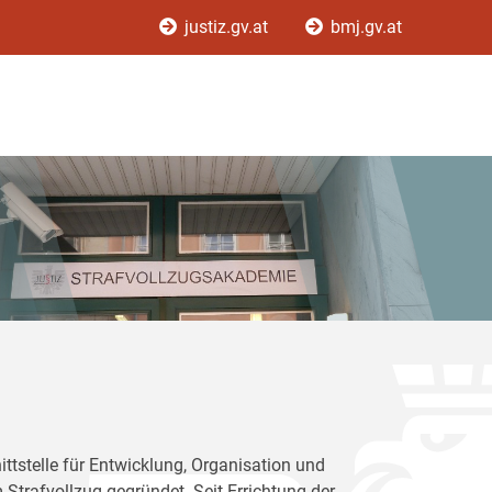
justiz.gv.at
bmj.gv.at
ttstelle für Entwicklung, Organisation und
Strafvollzug gegründet. Seit Errichtung der