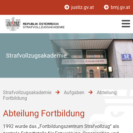
Zur
Zum
Zum
justiz.gv.at
bmj.gv.at
Hauptnavigation
Inhalt
Untermenü
[1]
[2]
[3]
REPUBLIK ÖSTERREICH
STRAFVOLLZUGSAKADEMIE
Strafvollzugsakademie
Strafvollzugsakademie
Aufgaben
Abteilung
Fortbildung
Abteilung Fortbildung
1992 wurde das „Fortbildungszentrum Strafvollzug“ als