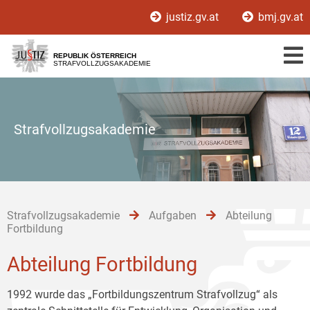
Zur
Zum
Zum
justiz.gv.at
bmj.gv.at
Hauptnavigation
Inhalt
Untermenü
[1]
[2]
[3]
REPUBLIK ÖSTERREICH
STRAFVOLLZUGSAKADEMIE
Strafvollzugsakademie
Strafvollzugsakademie
Aufgaben
Abteilung
Fortbildung
Abteilung Fortbildung
1992 wurde das „Fortbildungszentrum Strafvollzug“ als