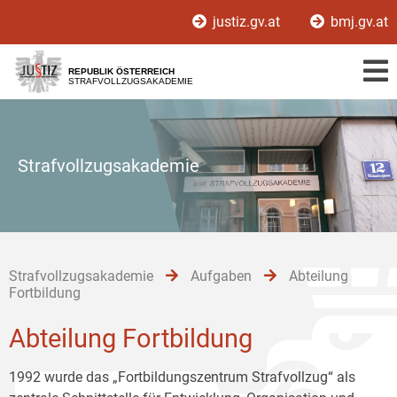
Zur
Zum
Zum
justiz.gv.at
bmj.gv.at
Hauptnavigation
Inhalt
Untermenü
[1]
[2]
[3]
REPUBLIK ÖSTERREICH
STRAFVOLLZUGSAKADEMIE
Strafvollzugsakademie
Strafvollzugsakademie
Aufgaben
Abteilung
Fortbildung
Abteilung Fortbildung
1992 wurde das „Fortbildungszentrum Strafvollzug“ als