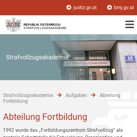
Zur
Zum
Zum
justiz.gv.at
bmj.gv.at
Hauptnavigation
Inhalt
Untermenü
[1]
[2]
[3]
REPUBLIK ÖSTERREICH
STRAFVOLLZUGSAKADEMIE
Strafvollzugsakademie
Strafvollzugsakademie
Aufgaben
Abteilung
Fortbildung
Abteilung Fortbildung
1992 wurde das „Fortbildungszentrum Strafvollzug“ als