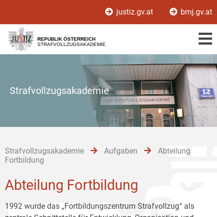
Zur
Zum
Zum
justiz.gv.at
bmj.gv.at
Hauptnavigation
Inhalt
Untermenü
[1]
[2]
[3]
REPUBLIK ÖSTERREICH
STRAFVOLLZUGSAKADEMIE
Strafvollzugsakademie
Strafvollzugsakademie
Aufgaben
Abteilung
Fortbildung
Abteilung Fortbildung
1992 wurde das „Fortbildungszentrum Strafvollzug“ als