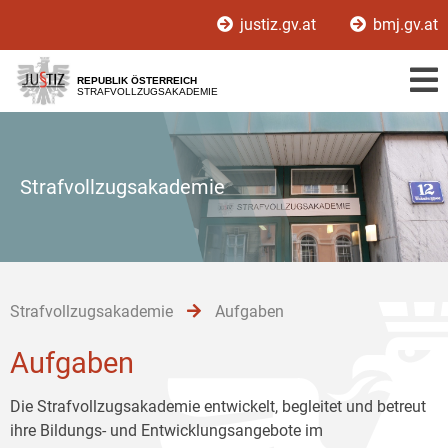
Zur
Zum
Zum
justiz.gv.at
bmj.gv.at
Hauptnavigation
Inhalt
Untermenü
[1]
[2]
[3]
REPUBLIK ÖSTERREICH
STRAFVOLLZUGSAKADEMIE
Strafvollzugsakademie
Strafvollzugsakademie
Aufgaben
Aufgaben
Die Strafvollzugsakademie entwickelt, begleitet und betreut
ihre Bildungs- und Entwicklungsangebote im