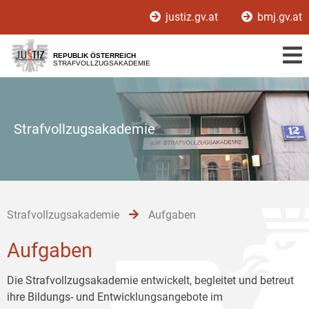
Zur
Zum
Zum
justiz.gv.at
bmj.gv.at
Hauptnavigation
Inhalt
Untermenü
[1]
[2]
[3]
REPUBLIK ÖSTERREICH
STRAFVOLLZUGSAKADEMIE
Strafvollzugsakademie
Strafvollzugsakademie
Aufgaben
Aufgaben
Die Strafvollzugsakademie entwickelt, begleitet und betreut
ihre Bildungs- und Entwicklungsangebote im