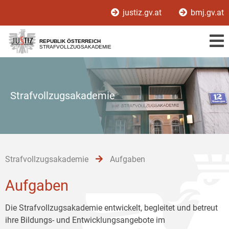
Zur
Zum
Zum
justiz.gv.at
bmj.gv.at
Hauptnavigation
Inhalt
Untermenü
[1]
[2]
[3]
REPUBLIK ÖSTERREICH
STRAFVOLLZUGSAKADEMIE
Strafvollzugsakademie
Strafvollzugsakademie
Aufgaben
Aufgaben
Die Strafvollzugsakademie entwickelt, begleitet und betreut
ihre Bildungs- und Entwicklungsangebote im